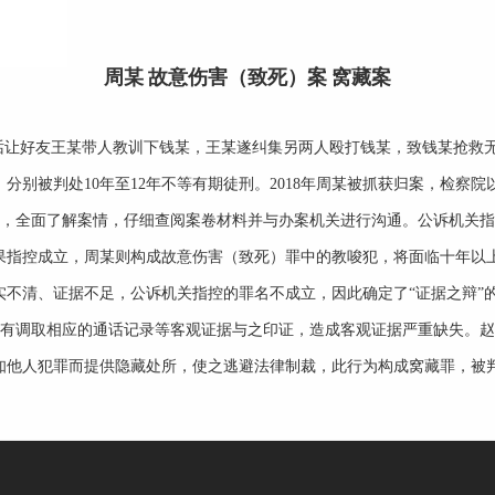
周某 故意伤害（致死）案 窝藏案
电话让好友王某带人教训下钱某，王某遂纠集另两人殴打钱某，致钱某抢救
分别被判处10年至12年不等有期徒刑。2018年周某被抓获归案，检察
，全面了解案情，仔细查阅案卷材料并与办案机关进行沟通。公诉机关指
果指控成立，周某则构成故意伤害（致死）罪中的教唆犯，将面临十年以
实不清、证据不足，公诉机关指控的罪名不成立，因此确定了“证据之辩”
有调取相应的通话记录等客观证据与之印证，造成客观证据严重缺失。赵
知他人犯罪而提供隐藏处所，使之逃避法律制裁，此行为构成窝藏罪，被