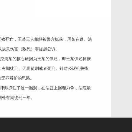
无效死亡，王某三人相继被警方抓获，周某在逃。法
院以故意伤害（致死）罪提起公诉。
控周某的核心证据为王某的供述，即王某供述称按
上有期徒刑、无期徒刑或者死刑。针对公诉机关指
的无罪辩护的思路。
律师抓住了这一漏洞，在法庭上据理力争，法院最
判处有期徒刑三年。